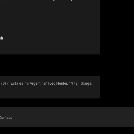
sh
0) / "Esta es mi Argentina" (Leo Fleider, 1973). Songs:
Contact