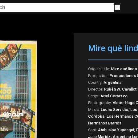
Mire qué lin
Original title:
Mire qué lindo
Production:
Producciones 
Country:
Argentina
Director:
Rubén W. Cavalloti
Script:
Ariel Cortazzo
Photography:
Victor Hugo C
Music:
Lucho Servidio; Los
Córdoba; Los Hermanos Cue
Hermanos Barrios
Cast:
Atahualpa Yupanqui; E
Julio Marbiz; Argentino L