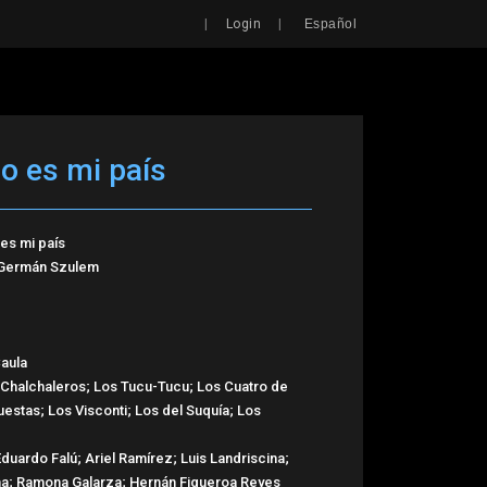
Search
|
|
Login
Español
do es mi país
 es mi país
Germán Szulem
aula
 Chalchaleros; Los Tucu-Tucu; Los Cuatro de
stas; Los Visconti; Los del Suquía; Los
duardo Falú; Ariel Ramírez; Luis Landriscina;
una; Ramona Galarza; Hernán Figueroa Reyes