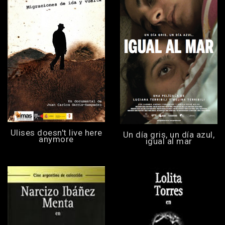
Ulises doesn't live here
Un día gris, un día azul,
anymore
igual al mar