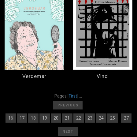
Verdemar
Vinci
Pages
[
First
] ...
[
]
PREVIOUS
16
17
18
19
20
21
22
23
24
25
27
[
] [
] [
] [
] [
] [
] [
] [
] [
] [
] [
26
][
]
[
]
NEXT