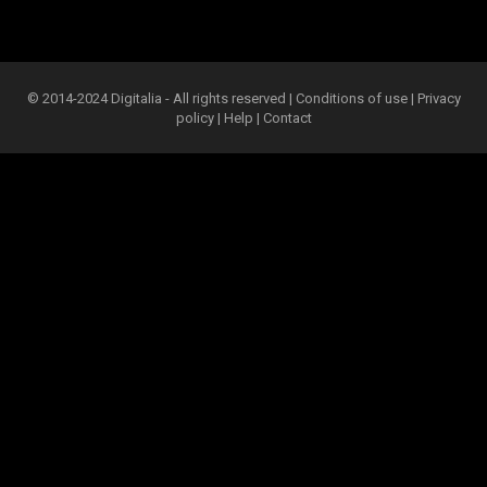
© 2014-2024 Digitalia - All rights reserved |
Conditions of use
|
Privacy
policy
|
Help
|
Contact