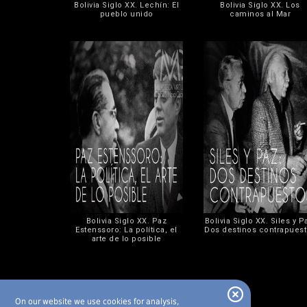
Bolivia Siglo XX. Lechín: El
Bolivia Siglo XX. Los
pueblo unido
caminos al Mar
Bolivia Siglo XX. Paz
Bolivia Siglo XX. Siles y P
Estenssoro: La política, el
Dos destinos contrapues
arte de lo posible
On our website we use cookies for analysis,