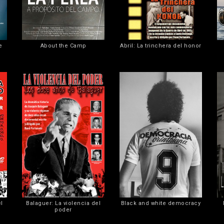
e
About the Camp
Abril: La trinchera del honor
l
Balaguer: La violencia del
Black and white democracy
poder