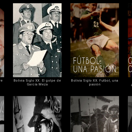
re
Bolivia Siglo XX. El golpe de
Bolivia Siglo XX. Futbol, una
García Meza
pasión