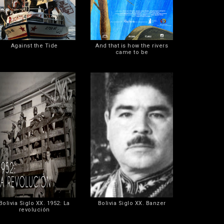
Against the Tide
And that is how the rivers
came to be
Bolivia Siglo XX. 1952: La
Bolivia Siglo XX. Banzer
revolución