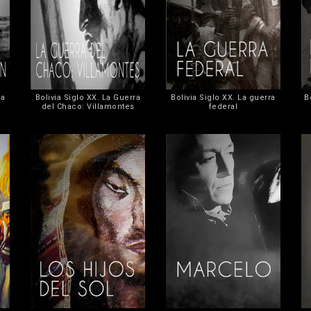
ra
Bolivia Siglo XX. La Guerra
Bolivia Siglo XX. La guerra
B
del Chaco: Villamontes
federal