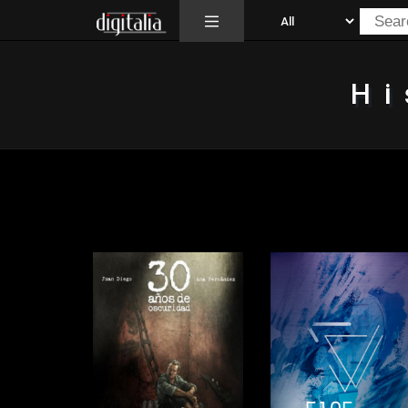
All
Hi