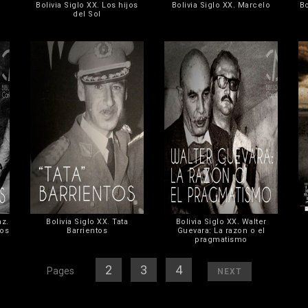
Bolivia Siglo XX. Los hijos
Bolivia Siglo XX. Marcelo
Bo
del Sol
az.
Bolivia Siglo XX. Tata
Bolivia Siglo XX. Walter
tos
Barrientos
Guevara: La razon o el
pragmatismo
[
1
][
2
] [
3
] [
4
]
[
]
Pages
NEXT